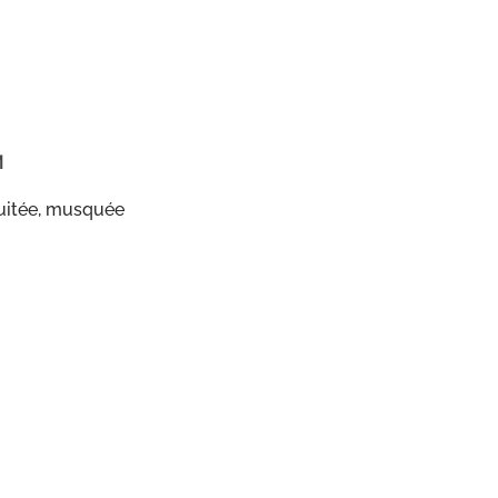
M
fruitée, musquée