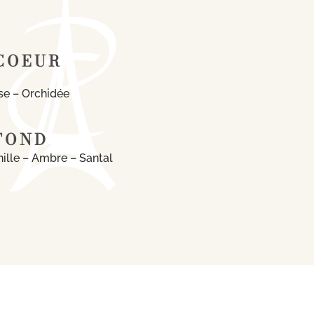
COEUR
se – Orchidée
FOND
ille – Ambre – Santal