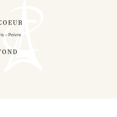
COEUR
is – Poivre
FOND