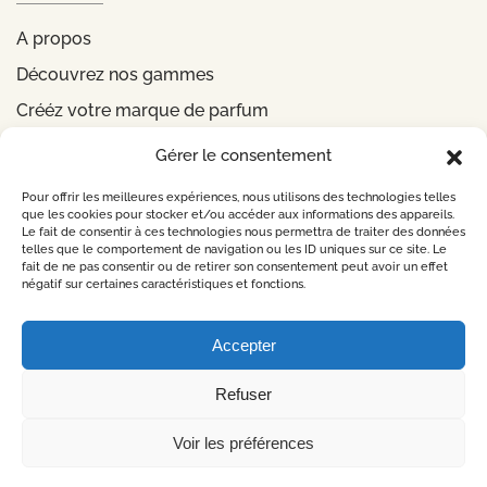
A propos
Découvrez nos gammes
Crééz votre marque de parfum
Gérer le consentement
INFORMATIONS
Pour offrir les meilleures expériences, nous utilisons des technologies telles
que les cookies pour stocker et/ou accéder aux informations des appareils.
Le fait de consentir à ces technologies nous permettra de traiter des données
Mentions légales
telles que le comportement de navigation ou les ID uniques sur ce site. Le
fait de ne pas consentir ou de retirer son consentement peut avoir un effet
Politique de confidentialité
négatif sur certaines caractéristiques et fonctions.
CONTACTEZ-NOUS
Accepter
Refuser
©
2026
Design by
Lueur Externe Agence Web
Voir les préférences