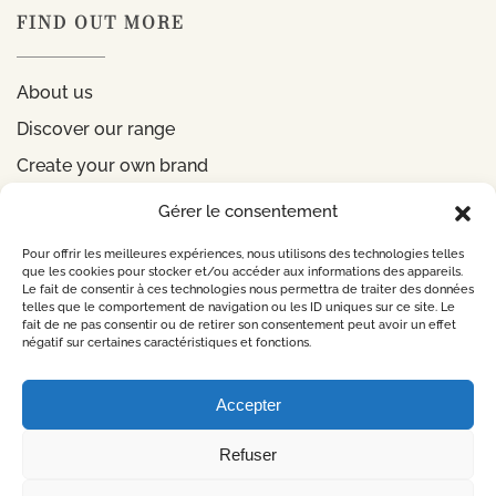
FIND OUT MORE
About us
Discover our range
Create your own brand
Gérer le consentement
INFORMATIONS
Pour offrir les meilleures expériences, nous utilisons des technologies telles
que les cookies pour stocker et/ou accéder aux informations des appareils.
Le fait de consentir à ces technologies nous permettra de traiter des données
Legal notice
telles que le comportement de navigation ou les ID uniques sur ce site. Le
fait de ne pas consentir ou de retirer son consentement peut avoir un effet
Privacy Policy
négatif sur certaines caractéristiques et fonctions.
CONTACT US
Accepter
Refuser
©
2026
Design by
Lueur Externe Agence Web