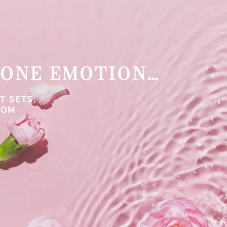
 ONE EMOTION…
T SETS,
ROM