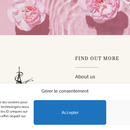
FIND OUT MORE
About us
Discover our range
Gérer le consentement
Create your own brand
ue les cookies pour
s technologies nous
les ID uniques sur
Accepter
 effet négatif sur