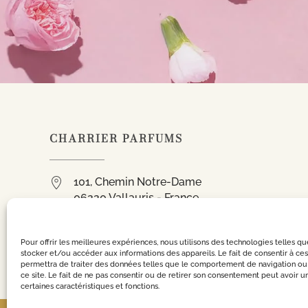
CHARRIER PARFUMS
101, Chemin Notre-Dame
06220 Vallauris - France
+33 (0)4 93 64 11 64
parfum.charrier@orange.fr
Pour offrir les meilleures expériences, nous utilisons des technologies telles q
stocker et/ou accéder aux informations des appareils. Le fait de consentir à ce
permettra de traiter des données telles que le comportement de navigation ou 
ce site. Le fait de ne pas consentir ou de retirer son consentement peut avoir un
certaines caractéristiques et fonctions.