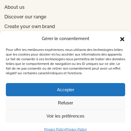
About us
Discover our range
Create your own brand
Gérer le consentement
INFORMATIONS
Pour offrir les meilleures expériences, nous utilisons des technologies telles
que les cookies pour stocker et/ou accéder aux informations des appareils.
Le fait de consentir à ces technologies nous permettra de traiter des données
Legal notice
telles que le comportement de navigation ou les ID uniques sur ce site. Le
fait de ne pas consentir ou de retirer son consentement peut avoir un effet
Privacy Policy
négatif sur certaines caractéristiques et fonctions.
CONTACT US
Accepter
Refuser
©
2026
Design by
Lueur Externe Agence Web
Voir les préférences
Privacy Policy
Privacy Policy