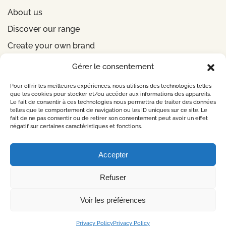
About us
Discover our range
Create your own brand
Gérer le consentement
INFORMATIONS
Pour offrir les meilleures expériences, nous utilisons des technologies telles
que les cookies pour stocker et/ou accéder aux informations des appareils.
Le fait de consentir à ces technologies nous permettra de traiter des données
Legal notice
telles que le comportement de navigation ou les ID uniques sur ce site. Le
fait de ne pas consentir ou de retirer son consentement peut avoir un effet
Privacy Policy
négatif sur certaines caractéristiques et fonctions.
CONTACT US
Accepter
Refuser
©
2026
Design by
Lueur Externe Agence Web
Voir les préférences
Privacy Policy
Privacy Policy