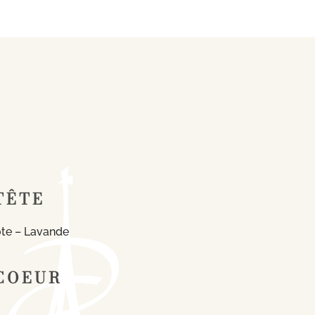
TÊTE
te – Lavande
COEUR