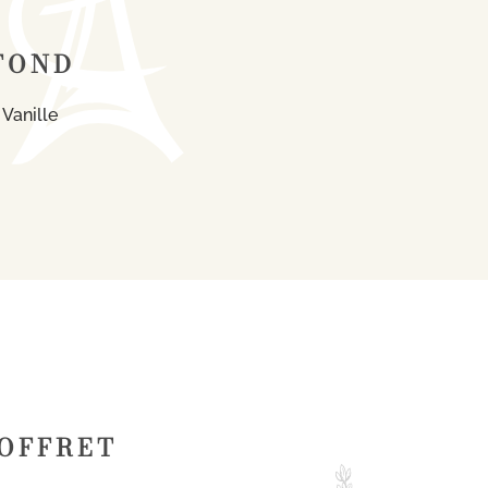
FOND
 Vanille
COFFRET